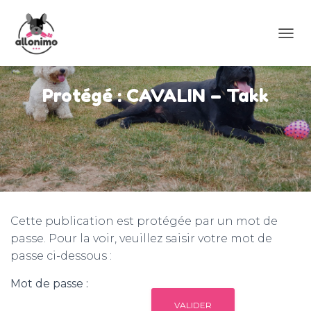
D
É
P
L
Protégé : CAVALIN – Takk
I
E
R
L
A
N
A
V
I
G
Cette publication est protégée par un mot de
A
passe. Pour la voir, veuillez saisir votre mot de
T
passe ci-dessous :
I
O
N
Mot de passe :