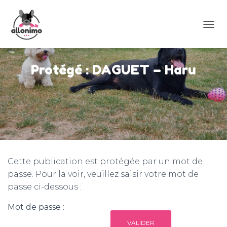
D
É
P
L
Protégé : DAGUET – Haru
I
E
R
L
A
N
A
V
I
G
Cette publication est protégée par un mot de
A
passe. Pour la voir, veuillez saisir votre mot de
T
passe ci-dessous :
I
O
N
Mot de passe :