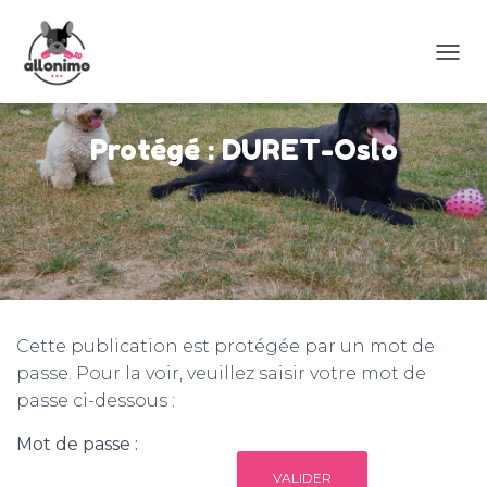
D
É
P
L
Protégé : DURET-Oslo
I
E
R
L
A
N
A
V
I
G
Cette publication est protégée par un mot de
A
passe. Pour la voir, veuillez saisir votre mot de
T
passe ci-dessous :
I
O
N
Mot de passe :