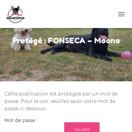
D
É
P
L
Protégé : FONSECA – Moana
I
E
R
L
A
N
A
V
I
G
Cette publication est protégée par un mot de
A
passe. Pour la voir, veuillez saisir votre mot de
T
passe ci-dessous :
I
O
N
Mot de passe :