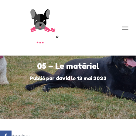
D
É
P
L
I
E
05 – Le matériel
R
L
Publié par
david
le
13 mai 2023
A
N
A
V
I
G
A
T
I
O
Catégories :